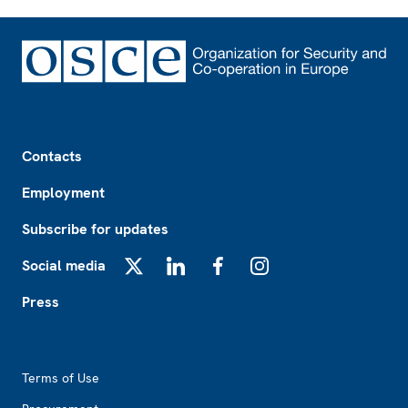
Footer
Contacts
Employment
Subscribe for updates
Social media
X
LinkedIn
Facebook
Instagram
Press
Footer2
Terms of Use