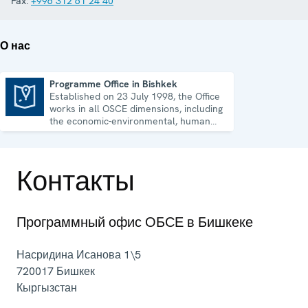
Fax:
+996 312 61 24 40
О нас
Programme Office in Bishkek
Established on 23 July 1998, the Office
Programme Office in Bishkek
works in all OSCE dimensions, including
the economic-environmental, human
and political aspects of security.
Контакты
Программный офис ОБСЕ в Бишкеке
Насридина Исанова 1\5
720017
Бишкек
Кыргызстан