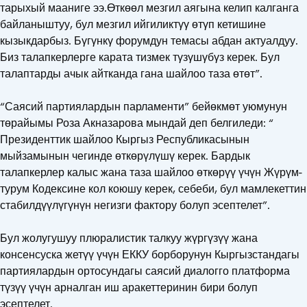
тарыхый мааниге ээ.Өткөөл мезгил аягына келип калганга
байланыштуу, бул мезгил ийгиликтγγ өтγп кетишине
кызыкдарбыз. Бγгγнкγ форумдун темасы абдан актуалдуу.
Биз талапкерлерге карата тизмек тγзγшγбγз керек. Бул
талаптарды ачык айтканда гана шайлоо таза өтөт”.
“Саясий партиялардын парламенти” бейөкмөт уюмунун
төрайымы Роза Акназарова мындай деп белгиледи: “
Президенттик шайлоо Кыргыз Республикасынын
мыйзамынын чегинде өткөрүлүшү керек. Бардык
талапкерлер калыс жана таза шайлоо өткөрүү үчүн Жүрүм-
турум Кодексине кол коюшу керек, себеби, бул мамлекеттин
стабилдүүлүгүнүн негизги фактору болуп эсептелет”.
Бул жолугушуу плюралистик талкуу жүргүзүү жана
консенсуска жетүү үчүн ЕККУ борборунун Кыргызстандагы
партиялардын ортосундагы саясий диалогго платформа
түзүү үчүн арналган иш аракеттеринин бири болуп
эсептелет.