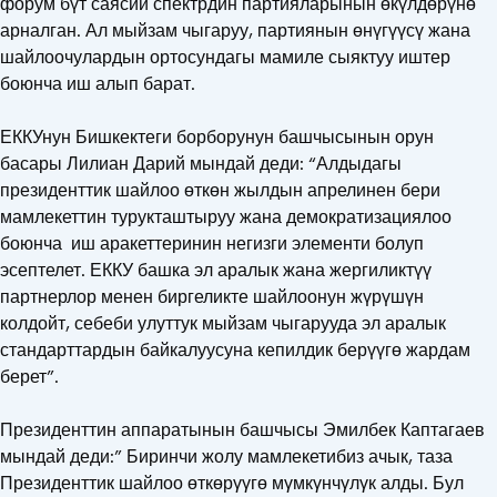
форум бүт саясий спектрдин партияларынын өкүлдөрүнө
арналган. Ал мыйзам чыгаруу, партиянын өнүгүүсү жана
шайлоочулардын ортосундагы мамиле сыяктуу иштер
боюнча иш алып барат.
ЕККУнун Бишкектеги борборунун башчысынын орун
басары Лилиан Дарий мындай деди: “Алдыдагы
президенттик шайлоо өткөн жылдын апрелинен бери
мамлекеттин турукташтыруу жана демократизациялоо
боюнча иш аракеттеринин негизги элементи болуп
эсептелет. ЕККУ башка эл аралык жана жергиликтүү
партнерлор менен биргеликте шайлоонун жүрүшүн
колдойт, себеби улуттук мыйзам чыгарууда эл аралык
стандарттардын байкалуусуна кепилдик берүүгө жардам
берет”.
Президенттин аппаратынын башчысы Эмилбек Каптагаев
мындай деди:” Биринчи жолу мамлекетибиз ачык, таза
Президенттик шайлоо өткөрγγгө мγмкγнчγлγк алды. Бул