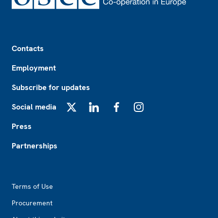
Footer
Contacts
Employment
Subscribe for updates
Social media
X
LinkedIn
Facebook
Instagram
Press
Partnerships
Footer2
Terms of Use
Procurement