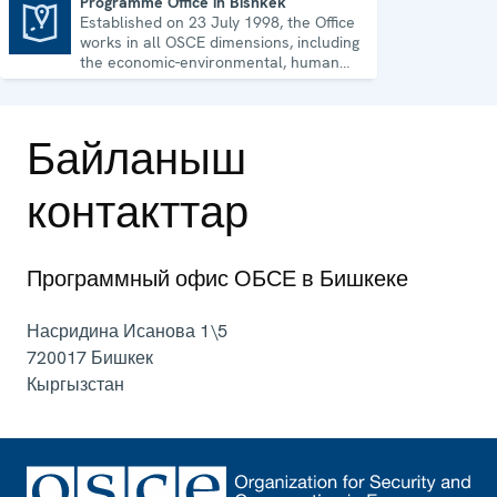
Programme Office in Bishkek
Established on 23 July 1998, the Office
Programme Office in Bishkek
works in all OSCE dimensions, including
the economic-environmental, human
and political aspects of security.
Байланыш
контакттар
Программный офис ОБСЕ в Бишкеке
Насридина Исанова 1\5
720017
Бишкек
Кыргызстан