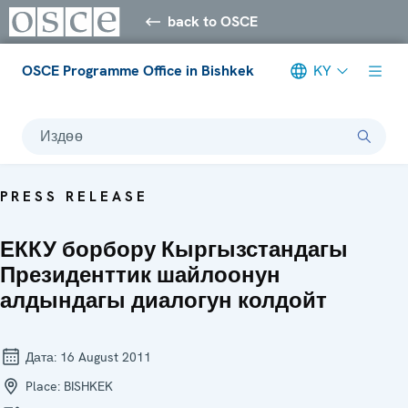
back to OSCE
OSCE Programme Office in Bishkek
KY
Издөө
PRESS RELEASE
ЕККУ борбору Кыргызстандагы
Президенттик шайлоонун
алдындагы диалогун колдойт
Дата:
16 August 2011
Place:
BISHKEK