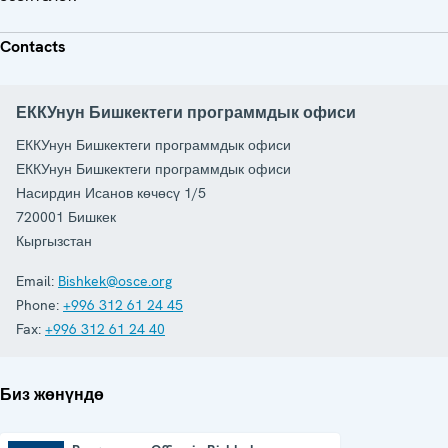
Contacts
ЕККУнун Бишкектеги программдык офиси
ЕККУнун Бишкектеги программдык офиси
ЕККУнун Бишкектеги программдык офиси
Насирдин Исанов көчөсү 1/5
720001
Бишкек
Кыргызстан
Email:
Bishkek@osce.org
Phone:
+996 312 61 24 45
Fax:
+996 312 61 24 40
Биз жөнүндө