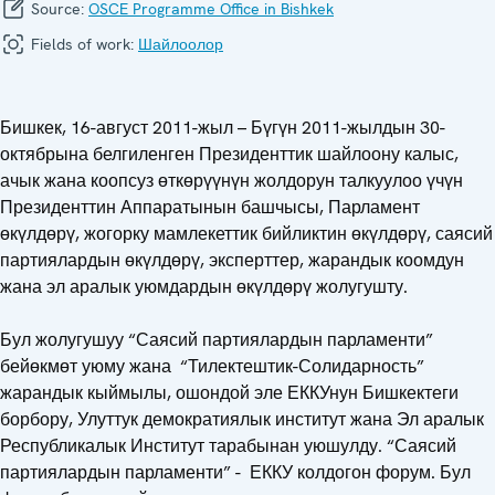
Source:
OSCE Programme Office in Bishkek
Fields of work:
Шайлоолор
Бишкек, 16-август 2011-жыл – Бүгүн 2011-жылдын 30-
октябрына белгиленген Президенттик шайлоону калыс,
ачык жана коопсуз өткөрүүнүн жолдорун талкуулоо үчүн
Президенттин Аппаратынын башчысы, Парламент
өкүлдөрү, жогорку мамлекеттик бийликтин өкүлдөрү, саясий
партиялардын өкүлдөрү, эксперттер, жарандык коомдун
жана эл аралык уюмдардын өкүлдөрү жолугушту.
Бул жолугушуу “Саясий партиялардын парламенти”
бейөкмөт уюму жана “Тилектештик-Солидарность”
жарандык кыймылы, ошондой эле ЕККУнун Бишкектеги
борбору, Улуттук демократиялык институт жана Эл аралык
Республикалык Институт тарабынан уюшулду. “Саясий
партиялардын парламенти” - ЕККУ колдогон форум. Бул