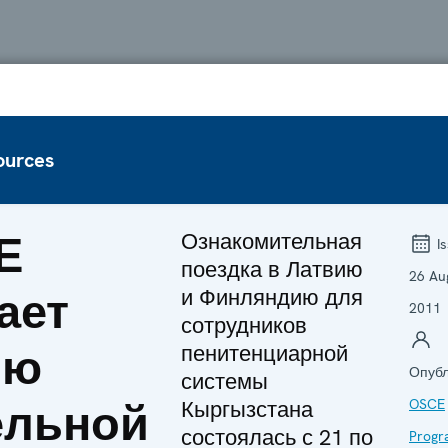
ources
Е
Ознакомительная
Is
поездка в Латвию
26 Au
ает
и Финляндию для
2011
сотрудников
ию
пенитенциарной
Опубл
системы
ельной
Кыргызстана
OSCE
состоялась с 21 по
Prog