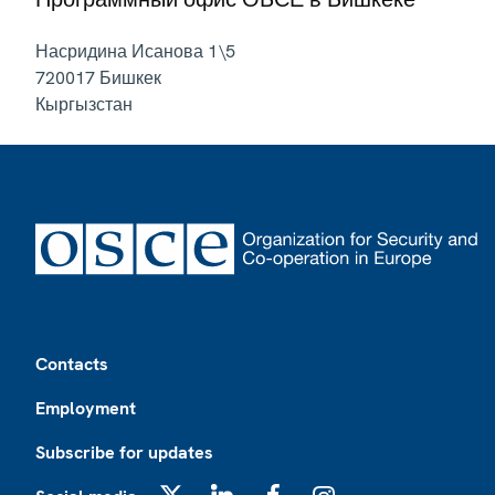
Насридина Исанова 1\5
720017
Бишкек
Кыргызстан
Footer
Contacts
Employment
Subscribe for updates
X
LinkedIn
Facebook