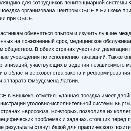
нляндию для сотрудников пенитенциарной системы 
а. Поездка организована Центром ОБСЕ в Бишкеке пр
ии при ОБСЕ.
частникам обменяться опытом и изучить лучшие меж
ченных на пожизненный срок, медицинское обслужив
м обществом. В обеих странах участники делегации 
ые учреждения по исполнению наказаний. Также они
рганизаций, участвующих в ведении независимого м
и в области верховенства закона и реформирования
и аппарата Омбудсмена Латвии.
Е в Бишкеке, отметил: «Данная поездка имеет двойн
нистрации уголовно-исполнительной системы Кыргыз
странах Евросоюза. Во-вторых, позволила их коллег
пецифических проблемах и задачах, стоящих перед 
е результаты станут базой для практического позит