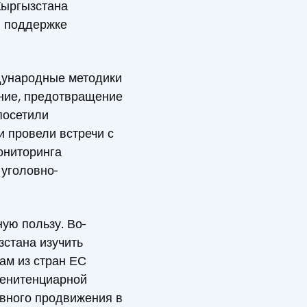
Кыргызстана
и поддержке
дународные методики
ание, предотвращение
посетили
 провели встречи с
ониторинга
 уголовно-
ую пользу. Во-
стана изучить
ам из стран ЕС
пенитенциарной
ивного продвижения в