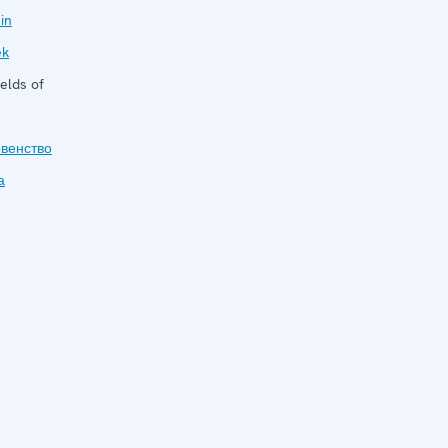
 in
ek
elds of
венство
а