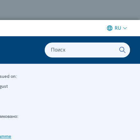
RU
Поиск
sued on:
gust
иковано:
ramme