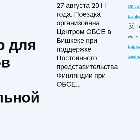
27 августа 2011
Office
года. Поездка
Bishk
организована
Fi
Центром ОБСЕ в
work:
 для
Бишкеке при
Верхо
поддержке
ов
Постоянного
закон
представительства
Финляндии при
ОБСЕ...
льной