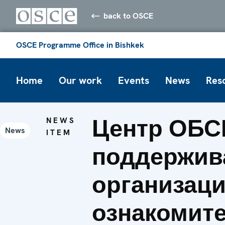
back to OSCE
OSCE Programme Office in Bishkek
Home
Our work
Events
News
Res
Центр ОБС
NEWS
News
ITEM
поддержив
организац
ознакомит