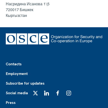
Насридина Исанова 1\5
720017
Бишкек
Кыргызстан
Footer
Contacts
Employment
Subscribe for updates
Social media
X
LinkedIn
Facebook
Instagram
Press