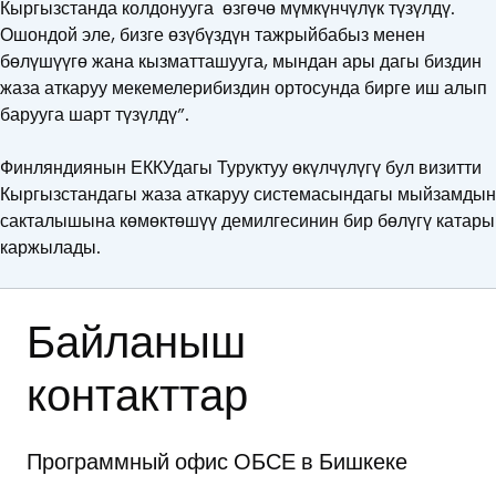
Кыргызстанда колдонууга өзгөчө мүмкүнчүлүк түзүлдү.
Ошондой эле, бизге өзүбүздүн тажрыйбабыз менен
бөлүшүүгө жана кызматташууга, мындан ары дагы биздин
жаза аткаруу мекемелерибиздин ортосунда бирге иш алып
барууга шарт түзүлдү”.
Финляндиянын ЕККУдагы Туруктуу өкүлчүлүгү бул визитти
Кыргызстандагы жаза аткаруу системасындагы мыйзамдын
сакталышына көмөктөшүү демилгесинин бир бөлүгү катары
каржылады.
Байланыш
контакттар
Программный офис ОБСЕ в Бишкеке