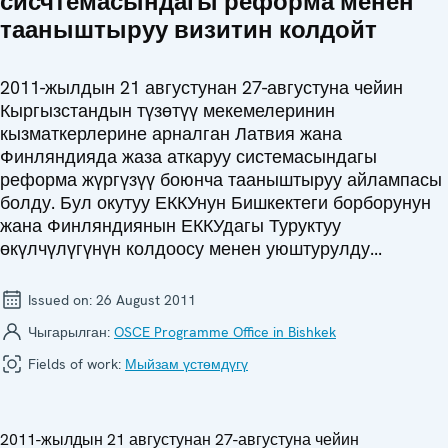
сисчтемасындагы реформа менен
тааныштыруу визитин колдойт
2011-жылдын 21 августунан 27-августуна чейин
Кыргызстандын түзөтүү мекемелеринин
кызматкерлерине арналган Латвия жана
Финляндияда жаза аткаруу системасындагы
реформа жүргүзүү боюнча тааныштыруу айлампасы
болду. Бул окутуу ЕККУнун Бишкектеги борборунун
жана Финляндиянын ЕККУдагы Туруктуу
өкүлчүлүгүнүн колдоосу менен уюштурулду...
Issued on:
26 August 2011
Чыгарылган:
OSCE Programme Office in Bishkek
Fields of work:
Мыйзам үстөмдүгү
2011-жылдын 21 августунан 27-августуна чейин