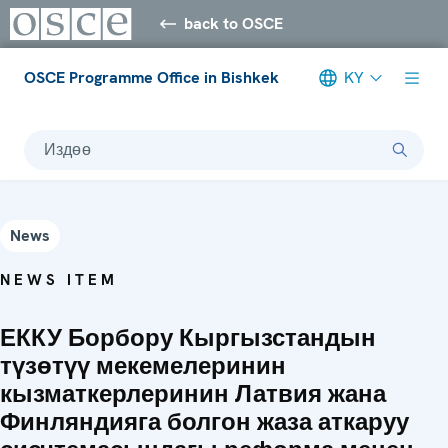
back to OSCE
OSCE Programme Office in Bishkek
KY
Издөө
News
NEWS ITEM
ЕККУ Борбору Кыргызстандын
түзөтүү мекемелеринин
кызматкерлеринин Латвия жана
Финляндияга болгон жаза аткаруу