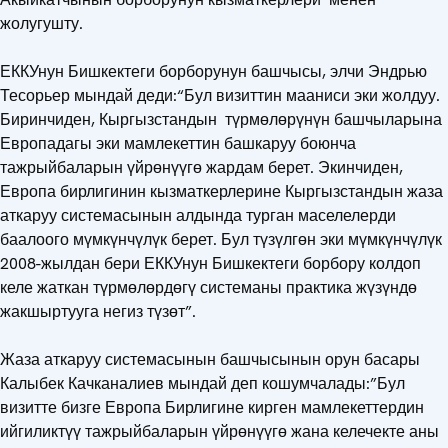
жолугушту.
ЕККУнун Бишкектеги борборунун башчысы, элчи Эндрью
Тесорьер мындай деди:“Бул визиттин мааниси эки жолдуу.
Биринчиден, Кыргызстандын түрмөлөрүнүн башчыларына
Европадагы эки мамлекеттин башкаруу боюнча
тажрыйбаларын үйрөнүүгө жардам берет. Экинчиден,
Европа бирлигинин кызматкерлерине Кыргызстандын жаза
аткаруу системасынын алдында турган маселелерди
баалоого мүмкүнчүлүк берет. Бул түзүлгөн эки мүмкүнчүлүк
2008-жылдан бери ЕККУнун Бишкектеги борбору колдоп
келе жаткан түрмөлөрдөгү системаны практика жүзүндө
жакшыртууга негиз түзөт”.
Жаза аткаруу системасынын башчысынын орун басары
Калыбек Качканалиев мындай деп кошумчалады:”Бул
визитте бизге Европа Бирлигине кирген мамлекеттердин
ийгиликтүү тажрыйбаларын үйрөнүүгө жана келечекте аны