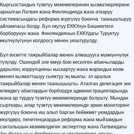
Кыргызстандын түзөтүү мекемелеринин кызматкерлерине
арналган Латвия жана Финляндияда жаза аткаруу
системасындагы реформа жүргүзүү боюнча тааныштыруу
айлампасы болду. Бул окутуу ЕККУнун Бишкектеги
борборунун жана Финляндиянын ЕККУдагы Туруктуу
өкүлчүлүгүнүн колдоосу менен уюштурулду.
Бул визитте тажрыйбалар менен алмашууга мүмкүнчүлүк
түзүлдү. Ошондой эле өмүр бою кесилген абакчыларды
дарылоо, коррупцияны кыскартуу жана жарандык коом
менен кызматташуу сыяктуу эң мыкты эл аралык
тажрыйбалар менен таанышышты. Аталган делегация эки
өлкөдөгү абактардын борбордук администрацияларында
жана ар түрдүү түзөтүү мекемелеринде болушту. Мындан
сырткары, алар түзөтүү мекемелеринде эркин мониторинг
жүргүзүү боюнча иш алып барган бейөкмөт уюмдардын
өкүлдөрү, пенитенциардык реформа жана мыйзамдын
сакталышын көзөмөлдөгөн эксперттер жана Латвиядагы
Акыйкатчынын борборунун кызматкерлери менен