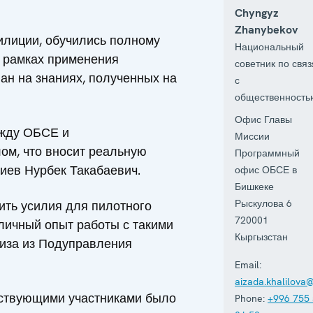
Chyngyz
Zhanybekov
илиции, обучились полному
Национальный
в рамках применения
советник по свя
ан на знаниях, полученных на
с
общественность
Офис Главы
ежду ОБСЕ и
Миссии
ом, что вносит реальную
Программный
иев Нурбек Такабаевич.
офис ОБСЕ в
Бишкеке
Рыскулова 6
ть усилия для пилотного
720001
 личный опыт работы с такими
Кыргызстан
лиза из Подуправления
Email:
aizada.khalilova
утствующими участниками было
Phone:
+996 755