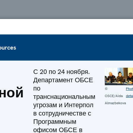
ources
С 20 по 24 ноября.
Департамент ОБСЕ
ной
по
©
Pho
транснациональным
OSCE/Aida
deta
угрозам и Интерпол
Almazbekova
в сотрудничестве с
Программным
офисом ОБСЕ в