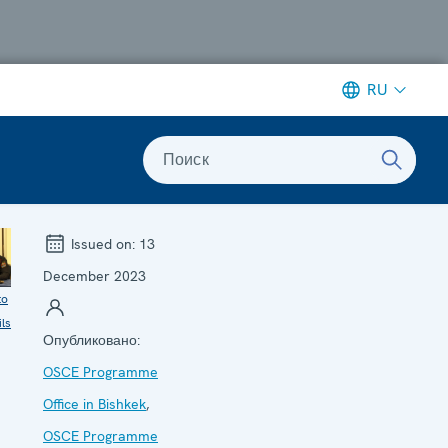
RU
Поиск
Issued on:
13
December 2023
to
ils
Опубликовано:
OSCE Programme
Office in Bishkek
,
OSCE Programme