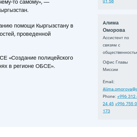
чему-то самому», —
01 58
ыргызстан.
Aлима
занию помощи Кыргызстану в
Оморова
остей, проведенной
Ассистент по
связям с
общественность
БСЕ «Создание полицейского
Офис Главы
ях в регионе ОБСЕ».
Миссии
Email:
Alima.omorova@o
Phone:
+996 312
24 45
+996 755 
173