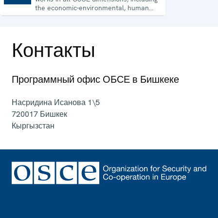
the economic-environmental, human
and political aspects of security.
Контакты
Программный офис ОБСЕ в Бишкеке
Насридина Исанова 1\5
720017
Бишкек
Кыргызстан
Footer