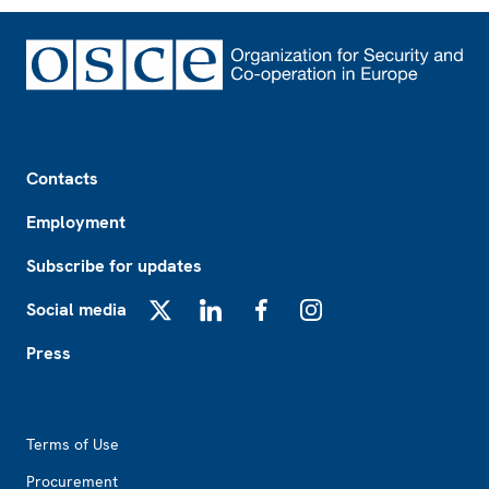
Footer
Contacts
Employment
Subscribe for updates
Social media
X
LinkedIn
Facebook
Instagram
Press
Footer2
Terms of Use
Procurement