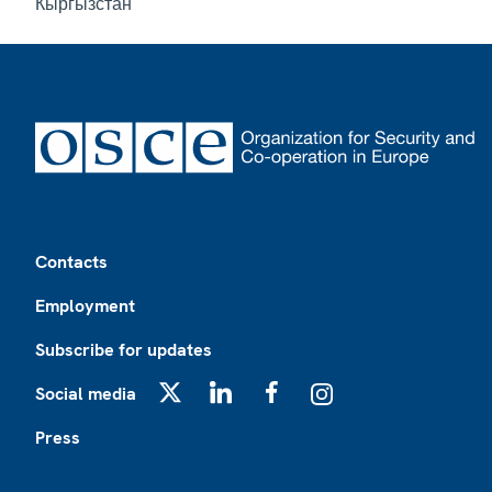
Кыргызстан
Footer
Contacts
Employment
Subscribe for updates
Social media
X
LinkedIn
Facebook
Instagram
Press