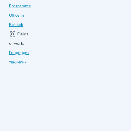
Programme
Office in
Bishkek
Fields
of work:
Гендердик
теңчилик