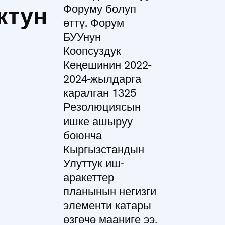
ктун
Форуму болуп
өттү. Форум
БУУнун
Коопсуздук
Кеңешинин 2022-
2024-жылдарга
каралган 1325
Резолюциясын
ишке ашыруу
боюнча
Кыргызстандын
Улуттук иш-
аракеттер
планынын негизги
элементи катары
өзгөчө мааниге ээ.