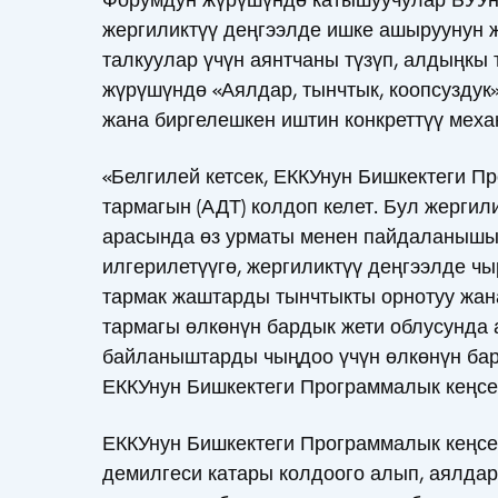
жергиликтүү деңгээлде ишке ашыруунун 
талкуулар үчүн аянтчаны түзүп, алдыңкы
жүрүшүндө «Аялдар, тынчтык, коопсуздук»
жана биргелешкен иштин конкреттүү меха
«Белгилей кетсек, ЕККУнун Бишкектеги 
тармагын (АДТ) колдоп келет. Бул жерги
арасында өз урматы менен пайдаланышып
илгерилетүүгө, жергиликтүү деңгээлде ч
тармак жаштарды тынчтыкты орнотуу жана
тармагы өлкөнүн бардык жети облусунда 
байланыштарды чыңдоо үчүн өлкөнүн бард
ЕККУнун Бишкектеги Программалык кеңсе
ЕККУнун Бишкектеги Программалык кеңсе
демилгеси катары колдоого алып, аялдар