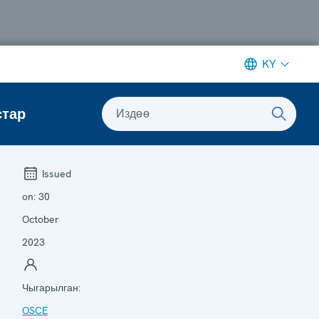
KY
стар
Издөө
Issued
on:
30
October
2023
Чыгарылган:
OSCE