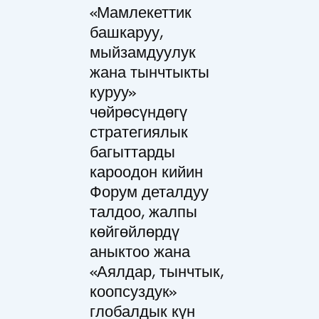
«Мамлекеттик
башкаруу,
мыйзамдуулук
жана тынчтыкты
куруу»
чөйрөсүндөгү
стратегиялык
багыттарды
кароодон кийин
Форум деталдуу
талдоо, жалпы
көйгөйлөрдү
аныктоо жана
«Аялдар, тынчтык,
коопсуздук»
глобалдык күн