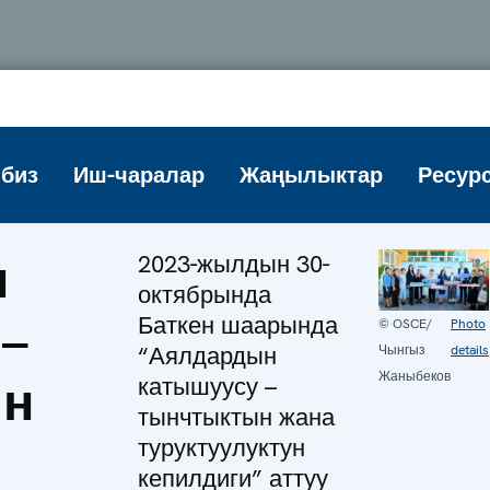
биз
Иш-чаралар
Жаңылыктар
Ресур
н
2023-жылдын 30-
октябрында
–
Баткен шаарында
© OSCE/
Photo
“Аялдардын
Чынгыз
details
Жаныбеков
ын
катышуусу –
тынчтыктын жана
туруктуулуктун
кепилдиги” аттуу