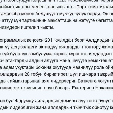
жыйынтыктары менен таанышышты. Төрт тематикалык
 тажрыйба менен бөлүшүүгө мүмкүнчүлүк берди. Ошо
 аттуу күн тартибинин максаттарына жетүүгө багытт
низмдери иштелип чыкты.
Программалык кеңсеси 2011-жылдан бери Аялдардын 
ликтүү деңгээлдеги активдүү аялдардын топтору жам
 үй-бүлөлүк зомбулукка каршы күрөштө аялдардын 
ыр-чатактарды алдын алууга жана чечүүгө көмөктөшө
 адам укуктары боюнча окутууда маанилүү роль ойн
аялдардын 28 тобун бириктирет. Бул иш-чара тажры
ык аймактарынан аял лидерлерин Баткенге чогултту
синин жетекчисинин орун басары Екатерина Накаши
си бул Форумду аялдардын демилгелүү топторунун
дын лидерлигин жана аялдардын тынчтык орнотуу к