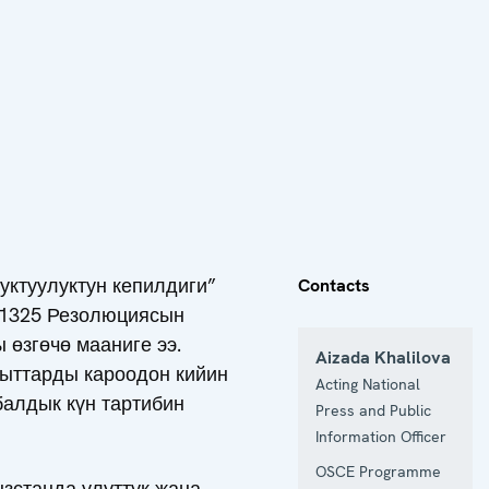
ктуулуктун кепилдиги”
Contacts
н 1325 Резолюциясын
өзгөчө мааниге ээ.
Aizada Khalilova
гыттарды кароодон кийин
Acting National
балдык күн тартибин
Press and Public
Information Officer
OSCE Programme
зстанда улуттук жана