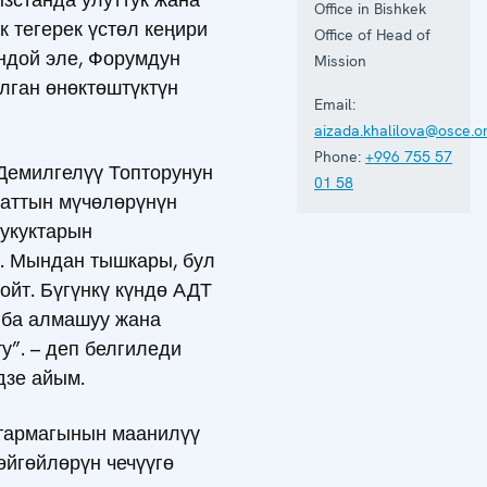
Office in Bishkek
 тегерек үстөл кеңири
Office of Head of
ндой эле, Форумдун
Mission
алган өнөктөштүктүн
Email:
aizada.khalilova@osce.o
Phone:
+996 755 57
Демилгелүү Топторунун
01 58
ааттын мүчөлөрүнүн
укуктарын
т. Мындан тышкары, бул
ойт. Бүгүнкү күндө АДТ
йба алмашуу жана
”. – деп белгиледи
дзе айым.
 тармагынын маанилүү
өйгөйлөрүн чечүүгө