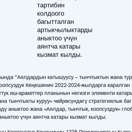
тартибин
колдоого
багытталган
артыкчылыктарды
аныктоо үчүн
аянтча катары
кызмат кылды.
ында “Аялдардын катышуусу – тынчтыктын жана туру
Коопсуздук Кеңешинин 2022-2024-жылдарга каралга
ук иш-аракеттер планынын негизги элементи катары 
на тынчтыкты куруу» чөйрөсүндөгү стратегиялык ба
дү аныктоо жана «Аялдар, тынчтык, коопсуздук» гло
ныктоо үчүн аянтча катары кызмат кылды.
н Коопсуздук Кеңешинин 1325 Резолюциясын Кыргы