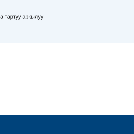
а тартуу аркылуу