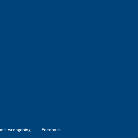
port wrongdoing
Feedback