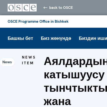
back to OSCE
OSCE Programme Office in Bishkek
Башкы бет
Биз жөнүндө
Биздин иши
Аялдарды
NEWS
News
ITEM
катышуусу 
тынчтыкт
жана