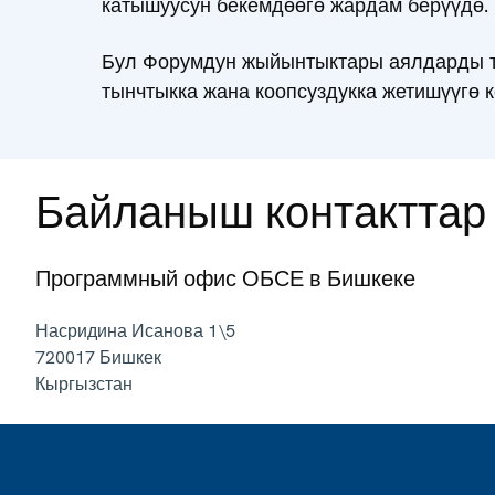
катышуусун бекемдөөгө жардам берүүдө.
Бул Форумдун жыйынтыктары аялдарды ты
тынчтыкка жана коопсуздукка жетишүүгө 
Байланыш контакттар
Программный офис ОБСЕ в Бишкеке
Насридина Исанова 1\5
720017
Бишкек
Кыргызстан