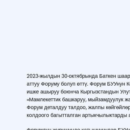
2023-жылдын 30-октябрында Баткен шаар
аттуу Форуму болуп өттү. Форум БУУнун 
ишке ашыруу боюнча Кыргызстандын Улутт
«Мамлекеттик башкаруу, мыйзамдуулук жа
Форум деталдуу талдоо, жалпы көйгөйлөр
колдоого багытталган артыкчылыктарды а
Форумдун жүрүшүндө катышуучулар БУУну