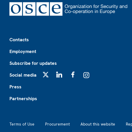
Footer
Contacts
Employment
Subscribe for updates
Social media
X
LinkedIn
Facebook
Instagram
Press
Partnerships
Footer2
Terms of Use
Procurement
About this website
Re