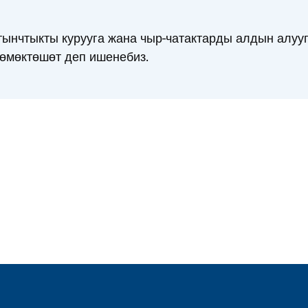
нчтыкты курууга жана чыр-чатактарды алдын алууг
көмөктөшөт деп ишенебиз.