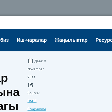
биз
Иш-чаралар
Жаңылыктар
Ресур
Дата:
9
November
ар
2011
ына
Source:
агы
OSCE
Programme