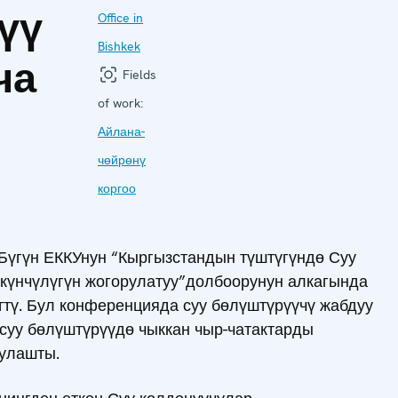
үү
Office in
Bishkek
ча
Fields
of work:
Айлана-
чөйрөнү
коргоо
 Бүгүн ЕККУнун “Кыргызстандын түштүгүндө Суу
күнчүлүгүн жогорулатуу”долбоорунун алкагында
тү. Бул конференцияда суу бөлүштүрүүчү жабдуу
 суу бөлүштүрүүдө чыккан чыр-чатактарды
уулашты.