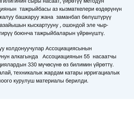
гилигинин сыры насаат, үйрөтүү методун
ациянын тажрыйбасы аз кызматкелери өздөрүнүн
жалуу башкаруу жана заманбап бөлүштүрүү
азайышын кыскартууну , ошондой эле чыр-
лтирүү боюнча тажрыйбаларын үйрөнүштү.
Суу колдонуучулар Ассоциациясынын
рунун алкагында Ассоциациянын 55 насаатчы
ациялардын 330 мүчөсүнө өз билимин үйрөттү.
алай, техникалык жардам катары ирригациалык
оого курулуш материалы берилди.