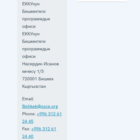
Office works
ЕККУнун
in all OSCE
Бишкектеги
dimensions,
including
программдык
the
офиси
economic-
ЕККУнун
environmental,
human and
Бишкектеги
political
программдык
aspects of
офиси
security.
Насирдин Исанов
көчөсү 1/5
720001
Бишкек
Кыргызстан
Email:
Bishkek@osce.org
Phone:
+996 312 61
24 45
Fax:
+996 312 61
24 40