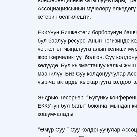
Конференциянын катышуучулары, трен
Ассоциациясынын мүчөлөрү өлкөдөгү
кетерин белгилешти.
ЕККУнун Бишкектеги борборунун башч
бул баалуу ресурс. Анын негизинде ке
чектелген чыңалууга алып келиши мүм
жоопкерчиликтүү болгон, Суу колдон
келүүдө. Бул кызматташуу калкы жы
маанилүү. Биз Суу колдонуучулар Ас
чыр-чатактарды кыскартууга колдоо кө
Эндрью Тесорьер: “Бүгүнкү конферен
ЕККУнун бул багыт боюнча мындан кий
кошумчалады.
“Өмүр-Суу “ Суу колдонуучулар Асс