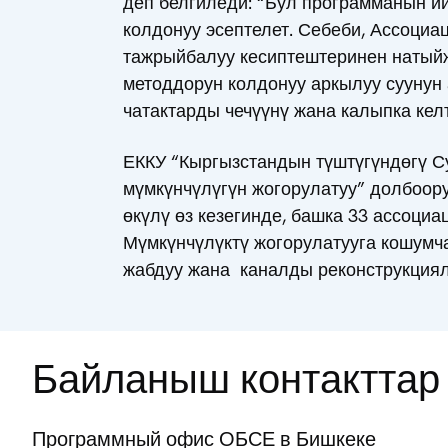
деп белгиледи: “Бул программанын ий
колдонуу эсептелет. Себеби, Ассоци
тажрыйбалуу кесиптештеринен натый
методдорун колдонуу аркылуу суунун 
чатактарды чечүүнү жана калыпка ке
ЕККУ “Кыргызстандын түштүгүндөгү 
мүмкүнчүлүгүн жогорулатуу” долбоо
өкүлү өз кезегинде, башка 33 ассоци
Мүмкүнчүлүктү жогорулатууга кошумч
жабдуу жана каналды реконструкциял
Байланыш контакттар
Программный офис ОБСЕ в Бишкеке