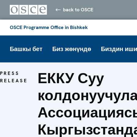
back to OSCE
OSCE Programme Office in Bishkek
Башкы бет
Биз жөнүндө
Биздин иши
ЕККУ Суу
PRESS
RELEASE
колдонуучул
Ассоциацияс
Кыргызстанд