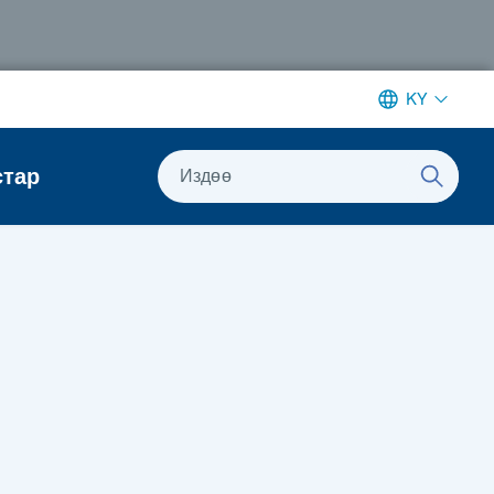
KY
стар
Издөө