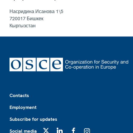
Насридина Исанова 1\5
720017
Бишкек
Кыргызстан
Footer
Contacts
Employment
Subscribe for updates
Social media
X
LinkedIn
Facebook
Instagram