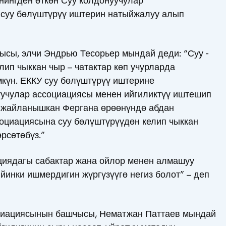
ингден өткөн Суу колдонуучулар
 суу бөлүштүрүү иштерин натыйжалуу алып
ысы, элчи Эндрью Тесорьер мындай деди: “Суу -
лип чыккан чыр – чатактар көп учурларда
күн. ЕККУ суу бөлүштүрүү иштерине
уучулар ассоциациясы менен ийгиликтүү иштешип
ш жайланышкан Фергана өрөөнүндө абдан
социациясына суу бөлүштүрүүдөн келип чыккан
рсөтөбүз.”
циядагы сабактар жана ойлор менен алмашуу
инки ишмердигин жүргүзүүгө негиз болот” – деп
оциациясынын башчысы, Нематжан Паттаев мындай