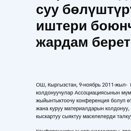
суу бөлүштүр
иштери боюн
жардам берет
ОШ, Кыргызстан, 9-ноябрь 2011-жыл-
колдонуучулар Ассоциациясынын мүм
жыйынтыктоочу конференция болуп өт
жана куруу материалдарын колдонуу,
кыскартуу сыяктуу маселелерди талк