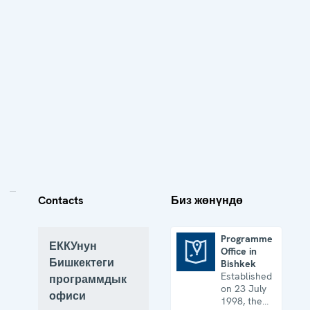
Contacts
Биз жөнүндө
Programme
ЕККУнун
Office in
Programme Office in Bishkek
Бишкектеги
Bishkek
Established
программдык
on 23 July
офиси
1998, the