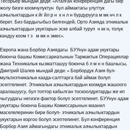
Тесорьер мындай деди: «Аталган конференция дагы бир
жолу бизге коомчулуктун бул аймактагы улуттук
азчылыктардын к йг йл р н к н л н бурдурууга м мк нч л к
берет. Биз бардыгыбыз билгендей, Орто Азияда этникалык
азчылыктардын укуктарын эске албай туруп н кк н, толук
кандуу коом т з м мк н эмес».
Европа жана Борбор Азиядагы БУУнун адам укуктары
боюнча башкы Комиссариатынын Тармактык Операциялар
жана Техникалык кызматташуу боюнча б л м н н башчысы,
Дмитрий Шалев мындай деди: « Борбордук Азия бул-
мультиэтникалык каада-салттарга бай аймак болуп
эсептелинет. Этникалык азчылыктардын коомдук жашоого
аралашуусу, бул топтор кабылган тоскоолдуктарды же ип
чыгуудагы негизги фактор болуп эсептелинет. БУУнун адам
укуктары боюнча Башкы Комиссарынын маанил
маселелеринин бири болуп- этникалык азчылыктардын
укуктарын коргоо болуп эсептелинет. Бул конференция
Борбор Азия аймагындагы этникалык азчылыктардын