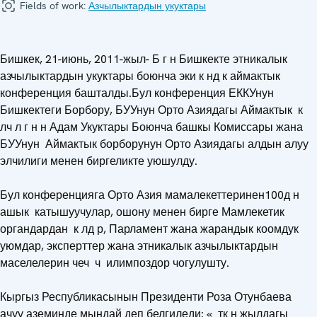
Fields of work:
Азчылыктардын укуктары
Бишкек, 21-июнь, 2011-жыл- Б г н Бишкекте этникалык
азчылыктардын укуктары боюнча эки к нд к аймактык
конференция башталды.Бул конференция ЕККУнун
Бишкектеги Борбору, БУУнун Орто Азиядагы Аймактык к
лч л г н н Адам Укуктары Боюнча башкы Комиссары жана
БУУнун Аймактык борборунун Орто Азиядагы алдын алуу
элчилиги менен биргеликте уюшулду.
Бул конференцияга Орто Азия мамалекеттеринен100д н
ашык катышуучулар, ошону менен бирге Мамлекетик
органдардан к лд р, Парламент жана жарандык коомдук
уюмдар, эксперттер жана этникалык азчылыктардын
маселелерин чеч ч илимпоздор чогулушту.
Кыргыз Республикасынын Президенти Роза Отунбаева
ачуу аземинде мындай деп белгиледи: « тк н жылдагы