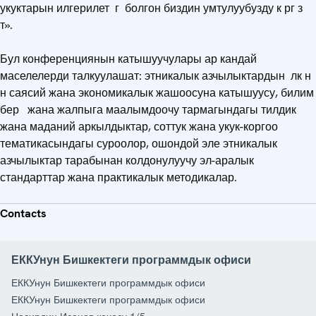
укуктарын илгерилет г болгон биздин умтулуубузду к рг з
т».
Бул конференциянын катышуучулары ар кандай
маселелерди талкуулашат: этникалык азчылыктардын лк н
н саясий жана экономикалык жашоосуна катышуусу, билим
бер жана жалпыга маалымдоочу тармагындагы тилдик
жана маданий аркылдыктар, соттук жана укук-коргоо
тематикасындагы суроолор, ошондой эле этникалык
азчылыктар тарабынан колдонулуучу эл-аралык
стандарттар жана практикалык методикалар.
Contacts
ЕККУнун Бишкектеги программдык офиси
ЕККУнун Бишкектеги программдык офиси
ЕККУнун Бишкектеги программдык офиси