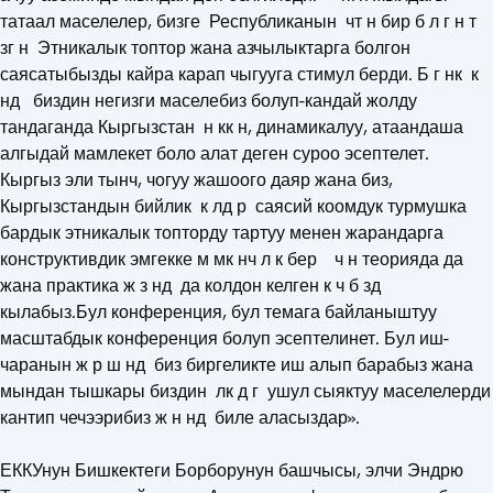
татаал маселелер, бизге Республиканын чт н бир б л г н т
зг н Этникалык топтор жана азчылыктарга болгон
саясатыбызды кайра карап чыгууга стимул берди. Б г нк к
нд биздин негизги маселебиз болуп-кандай жолду
тандаганда Кыргызстан н кк н, динамикалуу, атаандаша
алгыдай мамлекет боло алат деген суроо эсептелет.
Кыргыз эли тынч, чогуу жашоого даяр жана биз,
Кыргызстандын бийлик к лд р саясий коомдук турмушка
бардык этникалык топторду тартуу менен жарандарга
конструктивдик эмгекке м мк нч л к бер ч н теорияда да
жана практика ж з нд да колдон келген к ч б зд
кылабыз.Бул конференция, бул темага байланыштуу
масштабдык конференция болуп эсептелинет. Бул иш-
чаранын ж р ш нд биз биргеликте иш алып барабыз жана
мындан тышкары биздин лк д г ушул сыяктуу маселелерди
кантип чечээрибиз ж н нд биле аласыздар».
ЕККУнун Бишкектеги Борборунун башчысы, элчи Эндрю