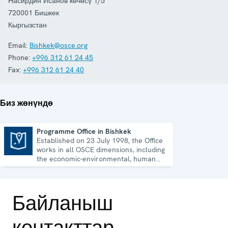
Насирдин Исанов көчөсү 1/5
720001
Бишкек
Кыргызстан
Email:
Bishkek@osce.org
Phone:
+996 312 61 24 45
Fax:
+996 312 61 24 40
Биз жөнүндө
Programme Office in Bishkek
Established on 23 July 1998, the Office
Programme Office in Bishkek
works in all OSCE dimensions, including
the economic-environmental, human
and political aspects of security.
Байланыш
контакттар