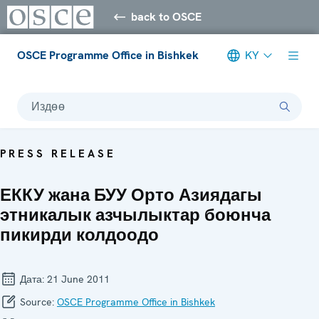
back to OSCE
OSCE Programme Office in Bishkek
KY
Издөө
PRESS RELEASE
ЕККУ жана БУУ Орто Азиядагы
этникалык азчылыктар боюнча
пикирди колдоодо
Дата:
21 June 2011
Source:
OSCE Programme Office in Bishkek