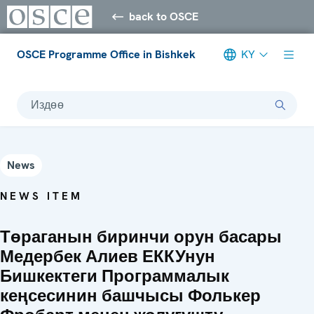
back to OSCE
OSCE Programme Office in Bishkek
KY
Издөө
News
NEWS ITEM
Төраганын биринчи орун басары
Медербек Алиев ЕККУнун
Бишкектеги Программалык
кеңсесинин башчысы Фолькер