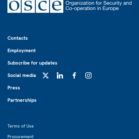
Footer
Contacts
Employment
Subscribe for updates
Social media
X
LinkedIn
Facebook
Instagram
Press
Partnerships
Footer2
Terms of Use
Procurement