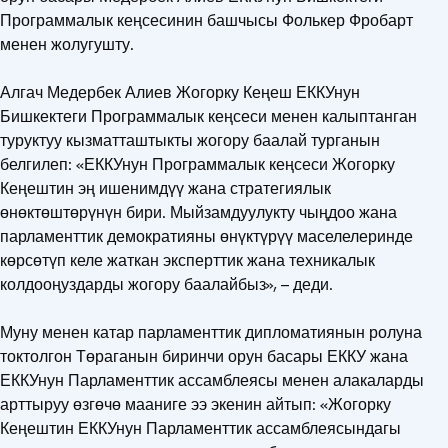
Программалык кеңсесинин башчысы Фолькер Фробарт
менен жолугушту.
Алгач Медербек Алиев Жогорку Кеңеш ЕККУнун
Бишкектеги Программалык кеңсеси менен калыптанган
туруктуу кызматташтыкты жогору баалай турганын
белгилеп: «ЕККУнун Программалык кеңсеси Жогорку
Кеңештин эң ишенимдүү жана стратегиялык
өнөктөштөрүнүн бири. Мыйзамдуулукту чыңдоо жана
парламенттик демократияны өнүктүрүү маселелеринде
көрсөтүп келе жаткан эксперттик жана техникалык
колдооңуздарды жогору баалайбыз», – деди.
Муну менен катар парламенттик дипломатиянын ролуна
токтолгон Төраганын биринчи орун басары ЕККУ жана
ЕККУнун Парламенттик ассамблеясы менен алакаларды
арттыруу өзгөчө мааниге ээ экенин айтып: «Жогорку
Кеңештин ЕККУнун Парламенттик ассамблеясындагы