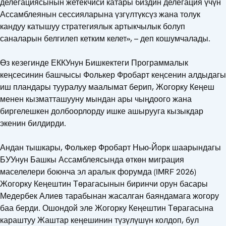
делегациясынын жетекчиси катары биздин делегация үчүн
Ассамблеянын сессияларына үзгүлтүксүз жана толук
кандуу катышуу стратегиялык артыкчылык болуп
саналарын белгилеп кетким келет», – деп кошумчалады.
Өз кезегинде ЕККУнун Бишкектеги Программалык
кеңсесинин башчысы Фолькер Фробарт кеңсенин алдыдагы
иш пландары тууралуу маалымат берип, Жогорку Кеңеш
менен кызматташууну мындан ары чыңдоого жана
биргелешкен долбоорлорду ишке ашырууга кызыкдар
экенин билдирди.
Андан тышкары, Фолькер Фробарт Нью-Йорк шаарындагы
БУУнун Башкы Ассамблеясында өткөн миграция
маселелери боюнча эл аралык форумда (IMRF 2026)
Жогорку Кеңештин Төрагасынын биринчи орун басары
Медербек Алиев тарабынан жасалган баяндамага жогору
баа берди. Ошондой эле Жогорку Кеңештин Төрагасына
караштуу Жаштар кеңешинин түзүлүшүн колдоп, бул