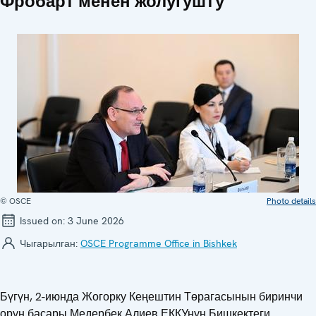
Фробарт менен жолугушту
© OSCE
Photo details
Issued on:
3 June 2026
Чыгарылган:
OSCE Programme Office in Bishkek
Бүгүн, 2-июнда Жогорку Кеңештин Төрагасынын биринчи
орун басары Медербек Алиев ЕККУнун Бишкектеги